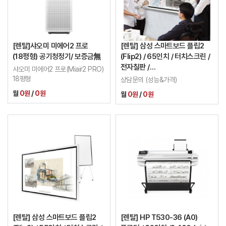
[렌탈]샤오미 미에어2 프로
[렌탈] 삼성 스마트보드 플립2
(18평형) 공기청정기/ 보증금無
(Flip2) / 65인치 / 터치스크린 /
전자칠판 /
샤오미 미에어2 프로(Miair2 PRO)
LH65WMRWBGCXKR
18평형
상담문의 (성능&가격)
월
0원
/
0원
월
0원
/
0원
[렌탈] 삼성 스마트보드 플립2
[렌탈] HP T530-36 (A0)