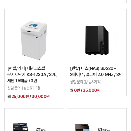
[렌탈/리퍼] 대진코스탈
[렌탈] 나스(NAS) SD220+
문서세단기 KS-1230A / 37L,
2베이/ 듀얼코어 2.0 GHz / 3년
세단 15매급 / 3년
상담문의(성능&가격)
상담문의 (성능&가격)
월
0원
/
35,000원
월
25,000원
/
30,000원