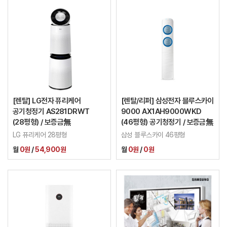
[렌탈] LG전자 퓨리케어
[렌탈/리퍼] 삼성전자 블루스카이
공기청정기 AS281DRWT
9000 AX1AH9000WKD
(28평형) / 보증금無
(46평형) 공기청정기 / 보증금無
LG 퓨리케어 28평형
삼성 블루스카이 46평형
월
0원
/
54,900원
월
0원
/
0원