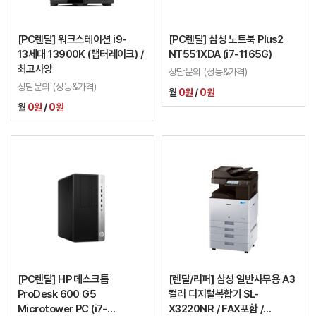
[PC렌탈] 워크스테이션 i9-
[PC렌탈] 삼성 노트북 Plus2
13세대 13900K (랩터레이크) /
NT551XDA (i7-1165G)
최고사양
상담문의 (성능&가격)
상담문의 (성능&가격)
월
0원
/
0원
월
0원
/
0원
[PC렌탈] HP 데스크톱
[렌탈/리퍼] 삼성 일반사무용 A3
ProDesk 600 G5
컬러 디지털복합기 SL-
Microtower PC (i7-
X3220NR / FAX포함 /