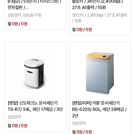
(Flip2) / 55인치 / 터치스크린 /
플로터 / 36인치 /2,400dpi /
전자칠판 /
27초 A1출력 / 1GB
LH55WMRWBGCXKR
상담문의 (성능&가격)
36인치 / 2,400dpi / 27초 A1출력
/ 1GB
월
0원
/
0원
월
0원
/
0원
[렌탈] 신도테크노 문서세단기
[렌탈/리퍼] 이륜 문서세단기
TS-R7/ 34L, 세단 17매급 / 3년
RS-5220/ 60L, 세단 28매급 /
2년
상담문의
상담문의
월
0원
/
0원
월
0원
/
0원