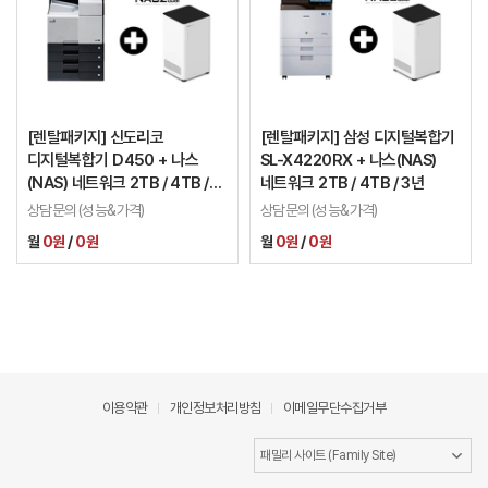
[렌탈패키지] 신도리코
[렌탈패키지] 삼성 디지털복합기
디지털복합기 D450 + 나스
SL-X4220RX + 나스(NAS)
(NAS) 네트워크 2TB / 4TB /
네트워크 2TB / 4TB / 3년
3년
상담문의(성능&가격)
상담문의(성능&가격)
월
0원
/
0원
월
0원
/
0원
이용약관
개인정보처리방침
이메일무단수집거부