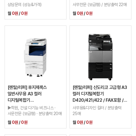
9700/3.0G)
보증금20만 / 이월카운터
상담문의 (성능&가격)
사무전문 (보급형) / 분당출력 22매
적용가능 / 2년
월
0원
/
0원
월
0원
/
0원
[렌탈/리퍼] 후지제록스
[렌탈/리퍼] 신도리코 고급형 A3
일반사무용 A3 컬러
컬러 디지털복합기
디지털복합기
D420/421/422 / FAX포함 /
DCC2260/2263/2265 /
보증금20만
▶학원, 건설 다기능 비즈니스 ·
사무용&디자인 컬러 / 분당출력
FAX포함 / 보증금20만 /
사문전문 (보급형) · 분당출력 20매
25매
이월카운터 적용가능 / 2년
월
0원
/
0원
월
0원
/
0원