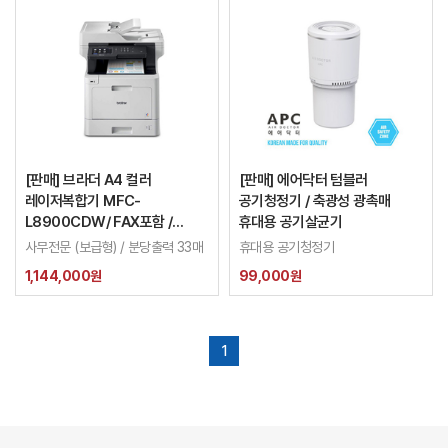
[판매] 브라더 A4 컬러
[판매] 에어닥터 텀블러
레이저복합기 MFC-
공기청정기 / 축광성 광촉매
L8900CDW/ FAX포함 /
휴대용 공기살균기
구입전 문의요망
사무전문 (보급형) / 분당출력 33매
휴대용 공기청정기
1,144,000원
99,000원
1