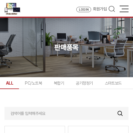
회원가입
LOG IN
판매품목
ALL
PC/노트북
복합기
공기청정기
스마트보드