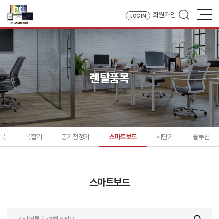
회원가입
LOG IN
렌탈품목
트북
복합기
공기청정기
스마트보드
세단기
솔루션
스마트보드