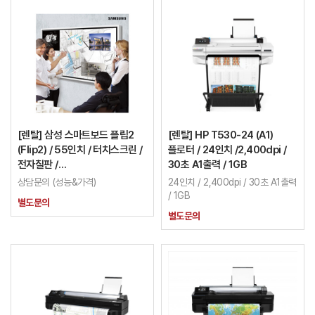
[렌탈] 삼성 스마트보드 플립2
[렌탈] HP T530-24 (A1)
(Flip2) / 55인치 / 터치스크린 /
플로터 / 24인치 /2,400dpi /
전자칠판 /
30초 A1출력 / 1GB
LH55WMRWBGCXKR
상담문의 (성능&가격)
24인치 / 2,400dpi / 30초 A1출력
/ 1GB
별도문의
별도문의