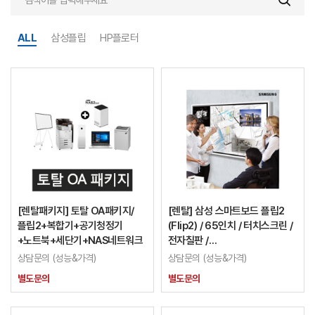
ALL
삼성플립
HP플로터
[렌탈패키지] 토탈 OA패키지/
[렌탈] 삼성 스마트보드 플립2
플립2+복합기+공기청정기
(Flip2) / 65인치 / 터치스크린 /
+노트북+세단기+NAS네트워크
전자칠판 /
LH65WMRWBGCXKR
상담문의 (성능&가격)
상담문의 (성능&가격)
별도문의
별도문의