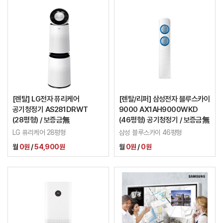
[렌탈] LG전자 퓨리케어
[렌탈/리퍼] 삼성전자 블루스카이
공기청정기 AS281DRWT
9000 AX1AH9000WKD
(28평형) / 보증금無
(46평형) 공기청정기 / 보증금無
LG 퓨리케어 28평형
삼성 블루스카이 46평형
월
0원
/
54,900원
월
0원
/
0원