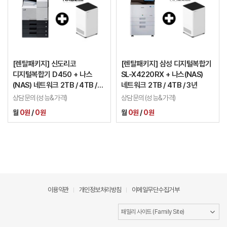
[렌탈패키지] 신도리코
[렌탈패키지] 삼성 디지털복합기
디지털복합기 D450 + 나스
SL-X4220RX + 나스(NAS)
(NAS) 네트워크 2TB / 4TB /
네트워크 2TB / 4TB / 3년
3년
상담문의(성능&가격)
상담문의(성능&가격)
월
0원
/
0원
월
0원
/
0원
이용약관
개인정보처리방침
이메일무단수집거부