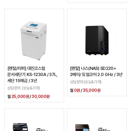
[렌탈/리퍼] 대진코스탈
[렌탈] 나스(NAS) SD220+
문서세단기 KS-1230A / 37L,
2베이/ 듀얼코어 2.0 GHz / 3년
세단 15매급 / 3년
상담문의(성능&가격)
상담문의 (성능&가격)
월
0원
/
35,000원
월
25,000원
/
30,000원