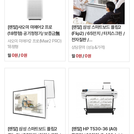
[렌탈]샤오미 미에어2 프로
[렌탈] 삼성 스마트보드 플립2
(18평형) 공기청정기/ 보증금無
(Flip2) / 65인치 / 터치스크린 /
전자칠판 /
샤오미 미에어2 프로(Miair2 PRO)
LH65WMRWBGCXKR
18평형
상담문의 (성능&가격)
월
0원
/
0원
월
0원
/
0원
[렌탈] 삼성 스마트보드 플립2
[렌탈] HP T530-36 (A0)