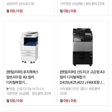
9700/3.0G)
보증금20만 / 이월카운터
상담문의 (성능&가격)
사무전문 (보급형) / 분당출력 22매
적용가능 / 2년
월
0원
/
0원
월
0원
/
0원
[렌탈/리퍼] 후지제록스
[렌탈/리퍼] 신도리코 고급형 A3
일반사무용 A3 컬러
컬러 디지털복합기
디지털복합기
D420/421/422 / FAX포함 /
DCC2260/2263/2265 /
보증금20만
▶학원, 건설 다기능 비즈니스 ·
사무용&디자인 컬러 / 분당출력
FAX포함 / 보증금20만 /
사문전문 (보급형) · 분당출력 20매
25매
이월카운터 적용가능 / 2년
월
0원
/
0원
월
0원
/
0원