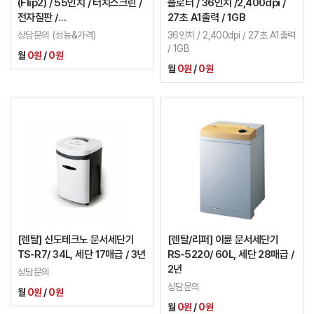
(Flip2) / 55인치 / 터치스크린 /
플로터 / 36인치 /2,400dpi /
전자칠판 /
27초 A1출력 / 1GB
LH55WMRWBGCXKR
상담문의 (성능&가격)
36인치 / 2,400dpi / 27초 A1출력
/ 1GB
월
0원
/
0원
월
0원
/
0원
[렌탈] 신도테크노 문서세단기
[렌탈/리퍼] 이륜 문서세단기
TS-R7/ 34L, 세단 17매급 / 3년
RS-5220/ 60L, 세단 28매급 /
2년
상담문의
상담문의
월
0원
/
0원
월
0원
/
0원