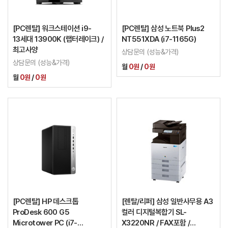
[PC렌탈] 워크스테이션 i9-
[PC렌탈] 삼성 노트북 Plus2
13세대 13900K (랩터레이크) /
NT551XDA (i7-1165G)
최고사양
상담문의 (성능&가격)
상담문의 (성능&가격)
월
0원
/
0원
월
0원
/
0원
[PC렌탈] HP 데스크톱
[렌탈/리퍼] 삼성 일반사무용 A3
ProDesk 600 G5
컬러 디지털복합기 SL-
Microtower PC (i7-
X3220NR / FAX포함 /