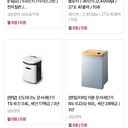
(Flip2) / 55인치 / 터치스크린 /
플로터 / 36인치 /2,400dpi /
전자칠판 /
27초 A1출력 / 1GB
LH55WMRWBGCXKR
상담문의 (성능&가격)
36인치 / 2,400dpi / 27초 A1출력
/ 1GB
월
0원
/
0원
월
0원
/
0원
[렌탈] 신도테크노 문서세단기
[렌탈/리퍼] 이륜 문서세단기
TS-R7/ 34L, 세단 17매급 / 3년
RS-5220/ 60L, 세단 28매급 /
2년
상담문의
상담문의
월
0원
/
0원
월
0원
/
0원