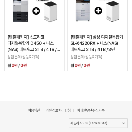
[렌탈패키지] 신도리코
[렌탈패키지] 삼성 디지털복합기
디지털복합기 D450 + 나스
SL-X4220RX + 나스(NAS)
(NAS) 네트워크 2TB / 4TB /
네트워크 2TB / 4TB / 3년
3년
상담문의(성능&가격)
상담문의(성능&가격)
월
0원
/
0원
월
0원
/
0원
이용약관
개인정보처리방침
이메일무단수집거부