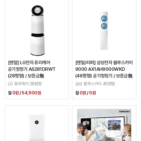
[렌탈] LG전자 퓨리케어
[렌탈/리퍼] 삼성전자 블루스카이
공기청정기 AS281DRWT
9000 AX1AH9000WKD
(28평형) / 보증금無
(46평형) 공기청정기 / 보증금無
LG 퓨리케어 28평형
삼성 블루스카이 46평형
월
0원
/
54,900원
월
0원
/
0원