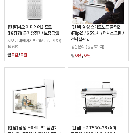
[렌탈]샤오미 미에어2 프로
[렌탈] 삼성 스마트보드 플립2
(18평형) 공기청정기/ 보증금無
(Flip2) / 65인치 / 터치스크린 /
전자칠판 /
샤오미 미에어2 프로(Miair2 PRO)
LH65WMRWBGCXKR
18평형
상담문의 (성능&가격)
월
0원
/
0원
월
0원
/
0원
[렌탈] 삼성 스마트보드 플립2
[렌탈] HP T530-36 (A0)