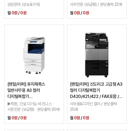
9700/3.0G)
보증금20만 / 이월카운터
상담문의 (성능&가격)
사무전문 (보급형) / 분당출력 22매
적용가능 / 2년
월
0원
/
0원
월
0원
/
0원
[렌탈/리퍼] 후지제록스
[렌탈/리퍼] 신도리코 고급형 A3
일반사무용 A3 컬러
컬러 디지털복합기
디지털복합기
D420/421/422 / FAX포함 /
DCC2260/2263/2265 /
보증금20만
▶학원, 건설 다기능 비즈니스 ·
사무용&디자인 컬러 / 분당출력
FAX포함 / 보증금20만 /
사문전문 (보급형) · 분당출력 20매
25매
이월카운터 적용가능 / 2년
월
0원
/
0원
월
0원
/
0원