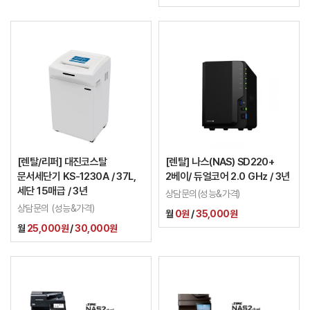
[렌탈/리퍼] 대진코스탈
[렌탈] 나스(NAS) SD220+
문서세단기 KS-1230A / 37L,
2베이/ 듀얼코어 2.0 GHz / 3년
세단 15매급 / 3년
상담문의(성능&가격)
상담문의 (성능&가격)
월
0원
/
35,000원
월
25,000원
/
30,000원