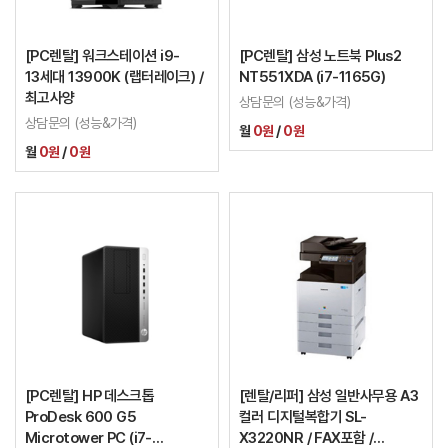
[PC렌탈] 워크스테이션 i9-
[PC렌탈] 삼성 노트북 Plus2
13세대 13900K (랩터레이크) /
NT551XDA (i7-1165G)
최고사양
상담문의 (성능&가격)
상담문의 (성능&가격)
월
0원
/
0원
월
0원
/
0원
[PC렌탈] HP 데스크톱
[렌탈/리퍼] 삼성 일반사무용 A3
ProDesk 600 G5
컬러 디지털복합기 SL-
Microtower PC (i7-
X3220NR / FAX포함 /