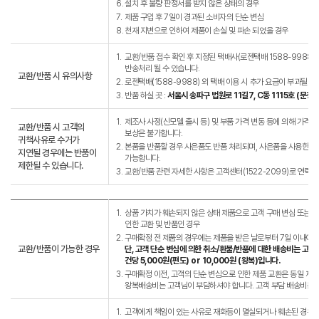
6.
설치 후 불량 판정서를 받지 않은 상태의 경우
7.
제품 구입 후 7일이 경과된 소비자의 단순 변심
8.
천재 지변으로 인하여 제품이 손실 및 파손 되었을 경우
1.
교환/반품 접수 확인 후 지정된 택배사(로젠택배 1588-9988)
반송처리 될 수 있습니다.
교환/반품 시 유의사항
2.
로젠택배(1588-9988) 외 택배 이용 시 추가 요금이 부과될 수
3.
반품 하실 곳 :
서울시 송파구 법원로 11길7, C동 1115호 (문
1.
제조사 사정(신모델 출시 등) 및 부품 가격 변동 등에 의해 가격이 
교환/반품 시 고객의
보상은 불가합니다.
귀책사유로 수거가
2.
본품을 반품할 경우 사은품도 반품 처리되며, 사은품을 사용한 경우
지연될 경우에는 반품이
가능합니다.
제한될 수 있습니다.
3.
교환/반품 관련 자세한 사항은 고객센터(1522-2099)로 연락바
1.
상품 가치가 훼손되지 않은 상태 제품으로 고객 구매 변심 또는 고
인한 교환 및 반품인 경우
2.
구매확정 전 제품의 경우에는 제품을 받은 날로부터 7일 이내에는
교환/반품이 가능한 경우
단, 고객 단순 변심에 의한 취소/환불/반품에 대한 배송비는 고객
건당 5,000원(편도) or 10,000원 (왕복)입니다.
3.
구매확정 이전, 고객의 단순 변심으로 인한 제품 교환은 동일 제
왕복배송비는 고객님이 부담하셔야 합니다. 고객 부담 배송비는 왕복
1.
고객에게 책임이 있는 사유로 재화등이 멸실되거나 훼손된 경우.