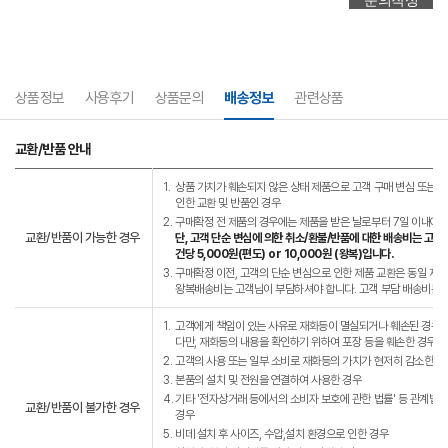
상품정보
사용후기
상품문의
배송정보
관련상품
교환/반품 안내
1.
상품 가치가 훼손되지 않은 상태 제품으로 고객 구매 변심 또는 고
인한 교환 및 반품인 경우
2.
구매확정 전 제품의 경우에는 제품을 받은 날로부터 7일 이내에는
교환/반품이 가능한 경우
단, 고객 단순 변심에 의한 취소/환불/반품에 대한 배송비는 고객
건당 5,000원(편도) or 10,000원 (왕복)입니다.
3.
구매확정 이전, 고객의 단순 변심으로 인한 제품 교환은 동일 제
왕복배송비는 고객님이 부담하셔야 합니다. 고객 부담 배송비는 왕복
1.
고객에게 책임이 있는 사유로 재화등이 멸실되거나 훼손된 경우.
다만, 재화등의 내용을 확인하기 위하여 포장 등을 훼손한 경우는
2.
고객의 사용 또는 일부 소비로 재화등의 가치가 현저히 감소한 경
3.
본품의 설치 및 전원을 연결하여 사용한 경우
4.
기타 '전자상거래 등에서의 소비자 보호에 관한 법률' 등 관계법
교환/반품이 불가한 경우
경우
5.
비데 설치 후 사이즈, 수압,설치 환경으로 인한 경우