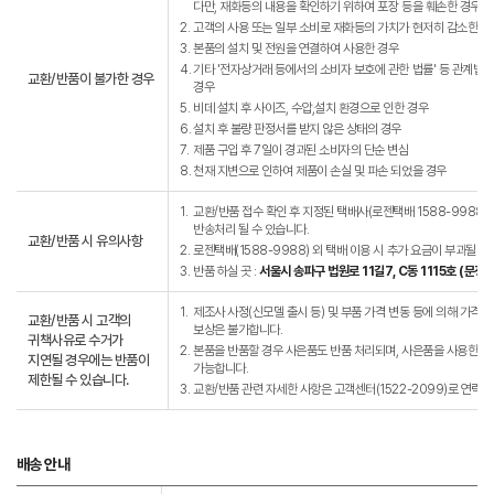
다만, 재화등의 내용을 확인하기 위하여 포장 등을 훼손한 경우는
2.
고객의 사용 또는 일부 소비로 재화등의 가치가 현저히 감소한 경
3.
본품의 설치 및 전원을 연결하여 사용한 경우
4.
기타 '전자상거래 등에서의 소비자 보호에 관한 법률' 등 관계법
교환/반품이 불가한 경우
경우
5.
비데 설치 후 사이즈, 수압,설치 환경으로 인한 경우
6.
설치 후 불량 판정서를 받지 않은 상태의 경우
7.
제품 구입 후 7일이 경과된 소비자의 단순 변심
8.
천재 지변으로 인하여 제품이 손실 및 파손 되었을 경우
1.
교환/반품 접수 확인 후 지정된 택배사(로젠택배 1588-9988)
반송처리 될 수 있습니다.
교환/반품 시 유의사항
2.
로젠택배(1588-9988) 외 택배 이용 시 추가 요금이 부과될 수
3.
반품 하실 곳 :
서울시 송파구 법원로 11길7, C동 1115호 (문
1.
제조사 사정(신모델 출시 등) 및 부품 가격 변동 등에 의해 가격이 
교환/반품 시 고객의
보상은 불가합니다.
귀책사유로 수거가
2.
본품을 반품할 경우 사은품도 반품 처리되며, 사은품을 사용한 경우
지연될 경우에는 반품이
가능합니다.
제한될 수 있습니다.
3.
교환/반품 관련 자세한 사항은 고객센터(1522-2099)로 연락바
배송 안내