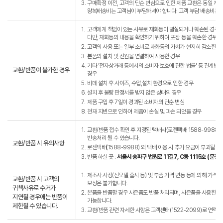
3.
구매확정 이전, 고객의 단순 변심으로 인한 제품 교환은 동일 제
왕복배송비는 고객님이 부담하셔야 합니다. 고객 부담 배송비는 왕복
1.
고객에게 책임이 있는 사유로 재화등이 멸실되거나 훼손된 경우.
다만, 재화등의 내용을 확인하기 위하여 포장 등을 훼손한 경우는
2.
고객의 사용 또는 일부 소비로 재화등의 가치가 현저히 감소한 경
3.
본품의 설치 및 전원을 연결하여 사용한 경우
4.
기타 '전자상거래 등에서의 소비자 보호에 관한 법률' 등 관계법
교환/반품이 불가한 경우
경우
5.
비데 설치 후 사이즈, 수압,설치 환경으로 인한 경우
6.
설치 후 불량 판정서를 받지 않은 상태의 경우
7.
제품 구입 후 7일이 경과된 소비자의 단순 변심
8.
천재 지변으로 인하여 제품이 손실 및 파손 되었을 경우
1.
교환/반품 접수 확인 후 지정된 택배사(로젠택배 1588-9988)
반송처리 될 수 있습니다.
교환/반품 시 유의사항
2.
로젠택배(1588-9988) 외 택배 이용 시 추가 요금이 부과될 수
3.
반품 하실 곳 :
서울시 송파구 법원로 11길7, C동 1115호 (문
1.
제조사 사정(신모델 출시 등) 및 부품 가격 변동 등에 의해 가격이 
교환/반품 시 고객의
보상은 불가합니다.
귀책사유로 수거가
2.
본품을 반품할 경우 사은품도 반품 처리되며, 사은품을 사용한 경우
지연될 경우에는 반품이
가능합니다.
제한될 수 있습니다.
3.
교환/반품 관련 자세한 사항은 고객센터(1522-2099)로 연락바