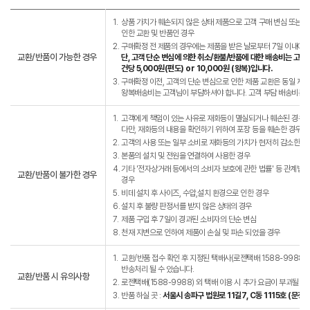
1.
상품 가치가 훼손되지 않은 상태 제품으로 고객 구매 변심 또는 고
인한 교환 및 반품인 경우
2.
구매확정 전 제품의 경우에는 제품을 받은 날로부터 7일 이내에는
교환/반품이 가능한 경우
단, 고객 단순 변심에 의한 취소/환불/반품에 대한 배송비는 고객
건당 5,000원(편도) or 10,000원 (왕복)입니다.
3.
구매확정 이전, 고객의 단순 변심으로 인한 제품 교환은 동일 제
왕복배송비는 고객님이 부담하셔야 합니다. 고객 부담 배송비는 왕복
1.
고객에게 책임이 있는 사유로 재화등이 멸실되거나 훼손된 경우.
다만, 재화등의 내용을 확인하기 위하여 포장 등을 훼손한 경우는
2.
고객의 사용 또는 일부 소비로 재화등의 가치가 현저히 감소한 경
3.
본품의 설치 및 전원을 연결하여 사용한 경우
4.
기타 '전자상거래 등에서의 소비자 보호에 관한 법률' 등 관계법
교환/반품이 불가한 경우
경우
5.
비데 설치 후 사이즈, 수압,설치 환경으로 인한 경우
6.
설치 후 불량 판정서를 받지 않은 상태의 경우
7.
제품 구입 후 7일이 경과된 소비자의 단순 변심
8.
천재 지변으로 인하여 제품이 손실 및 파손 되었을 경우
1.
교환/반품 접수 확인 후 지정된 택배사(로젠택배 1588-9988)
반송처리 될 수 있습니다.
교환/반품 시 유의사항
2.
로젠택배(1588-9988) 외 택배 이용 시 추가 요금이 부과될 수
3.
반품 하실 곳 :
서울시 송파구 법원로 11길7, C동 1115호 (문