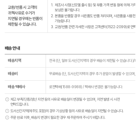
1.
제조사 사정(신모델 출시 등) 및 부품 가격 변동 등에 의해 가격이 
교환/반품 시 고객의
보상은 불가합니다.
귀책사유로 수거가
2.
본품을 반품할 경우 사은품도 반품 처리되며, 사은품을 사용한 경우
지연될 경우에는 반품이
가능합니다.
제한될 수 있습니다.
3.
교환/반품 관련 자세한 사항은 고객센터(1522-2099)로 연락바
배송 안내
배송지역
전국 (단, 일부 도서산간지역의 경우 배송이 제한될 수 있습니다.)/td>
배송비
무료배송 (단, 도서산간지역의 경우 추가 운임이 발생할 수 있으며, 운
배송 택배사
로젠택배(1588-9988) / 택배사 변경은 불가능합니다.
재고 부족/단종/생산 지연 등의 사유로 배송일이 변경될 수 있으며, 지연 발생 시 사전
연락드립니다.
도서산간지역(제주도 포함)의 경우 기상상황 등의 사유로 배송일이 지연될 수 있습니다.
주문 완료 이후, 배송지 변경이 필요한 경우 재 주문하여 주시기 바랍니다.