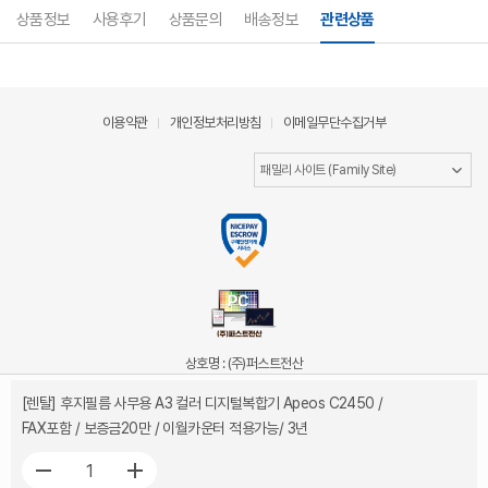
상품정보
사용후기
상품문의
배송정보
관련상품
이용약관
개인정보처리방침
이메일무단수집거부
상호명 : (주)퍼스트전산
대표이사 : 김희권
[렌탈] 후지필름 사무용 A3 컬러 디지털복합기 Apeos C2450 /
사업자등록번호 : 206-86-78075
FAX포함 / 보증금20만 / 이월카운터 적용가능/ 3년
통신판매업신고 : 제 2019-서울중랑-1283호
주소 : 서울특별시 중랑구 동일로 752 상가동 B001호
대표전화 : 1522-1093