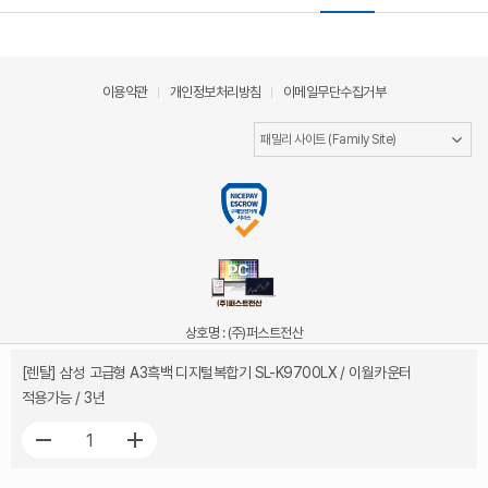
이용약관
개인정보처리방침
이메일무단수집거부
상호명 : (주)퍼스트전산
대표이사 : 김희권
[렌탈] 삼성 고급형 A3흑백 디지털복합기 SL-K9700LX / 이월카운터
사업자등록번호 : 206-86-78075
적용가능 / 3년
통신판매업신고 : 제 2019-서울중랑-1283호
주소 : 서울특별시 중랑구 동일로 752 상가동 B001호
대표전화 : 1522-1093
팩스번호 : 02-464-1095