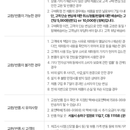
1.
상품 가치가 훼손되지 않은 상태 제품으로 고객 구매 변심 또는 고
인한 교환 및 반품인 경우
2.
구매확정 전 제품의 경우에는 제품을 받은 날로부터 7일 이내에는
교환/반품이 가능한 경우
단, 고객 단순 변심에 의한 취소/환불/반품에 대한 배송비는 고객
건당 5,000원(편도) or 10,000원 (왕복)입니다.
3.
구매확정 이전, 고객의 단순 변심으로 인한 제품 교환은 동일 제
왕복배송비는 고객님이 부담하셔야 합니다. 고객 부담 배송비는 왕복
1.
고객에게 책임이 있는 사유로 재화등이 멸실되거나 훼손된 경우.
다만, 재화등의 내용을 확인하기 위하여 포장 등을 훼손한 경우는
2.
고객의 사용 또는 일부 소비로 재화등의 가치가 현저히 감소한 경
3.
본품의 설치 및 전원을 연결하여 사용한 경우
4.
기타 '전자상거래 등에서의 소비자 보호에 관한 법률' 등 관계법
교환/반품이 불가한 경우
경우
5.
비데 설치 후 사이즈, 수압,설치 환경으로 인한 경우
6.
설치 후 불량 판정서를 받지 않은 상태의 경우
7.
제품 구입 후 7일이 경과된 소비자의 단순 변심
8.
천재 지변으로 인하여 제품이 손실 및 파손 되었을 경우
1.
교환/반품 접수 확인 후 지정된 택배사(로젠택배 1588-9988)
반송처리 될 수 있습니다.
교환/반품 시 유의사항
2.
로젠택배(1588-9988) 외 택배 이용 시 추가 요금이 부과될 수
3.
반품 하실 곳 :
서울시 송파구 법원로 11길7, C동 1115호 (문
1.
제조사 사정(신모델 출시 등) 및 부품 가격 변동 등에 의해 가격이 
교환/반품 시 고객의