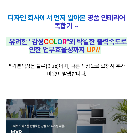
디자인 회사에서 먼저 알아본
명품 인테리어
복합기 ~
유려한 "감성
C
O
L
O
R
"
와 탁월한 출력속도로
인한
업무효율성까지
UP
!!
* 기본색상은 블루(Blue)이며, 다른 색상으로 요청시 추가
비용이 발생합니다.