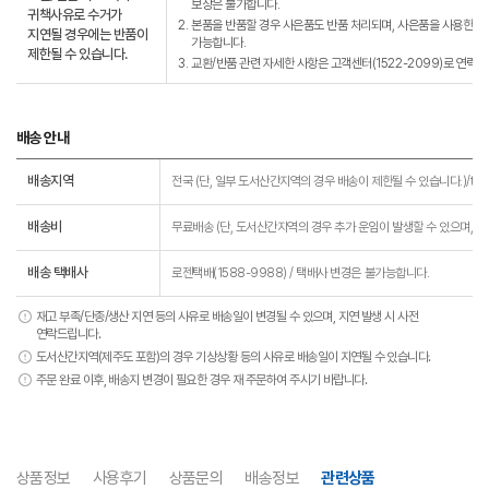
보상은 불가합니다.
귀책사유로 수거가
2.
본품을 반품할 경우 사은품도 반품 처리되며, 사은품을 사용한 경우
지연될 경우에는 반품이
가능합니다.
제한될 수 있습니다.
3.
교환/반품 관련 자세한 사항은 고객센터(1522-2099)로 연락바
배송 안내
배송지역
전국 (단, 일부 도서산간지역의 경우 배송이 제한될 수 있습니다.)/td>
배송비
무료배송 (단, 도서산간지역의 경우 추가 운임이 발생할 수 있으며, 운
배송 택배사
로젠택배(1588-9988) / 택배사 변경은 불가능합니다.
재고 부족/단종/생산 지연 등의 사유로 배송일이 변경될 수 있으며, 지연 발생 시 사전
연락드립니다.
도서산간지역(제주도 포함)의 경우 기상상황 등의 사유로 배송일이 지연될 수 있습니다.
주문 완료 이후, 배송지 변경이 필요한 경우 재 주문하여 주시기 바랍니다.
상품정보
사용후기
상품문의
배송정보
관련상품