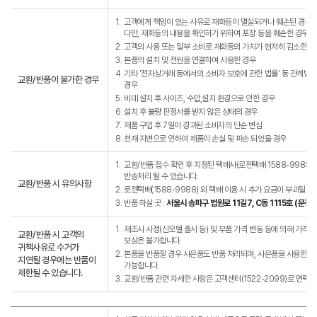
1.
고객에게 책임이 있는 사유로 재화등이 멸실되거나 훼손된 경우.
다만, 재화등의 내용을 확인하기 위하여 포장 등을 훼손한 경우는
2.
고객의 사용 또는 일부 소비로 재화등의 가치가 현저히 감소한 경
3.
본품의 설치 및 전원을 연결하여 사용한 경우
4.
기타 '전자상거래 등에서의 소비자 보호에 관한 법률' 등 관계법
교환/반품이 불가한 경우
경우
5.
비데 설치 후 사이즈, 수압,설치 환경으로 인한 경우
6.
설치 후 불량 판정서를 받지 않은 상태의 경우
7.
제품 구입 후 7일이 경과된 소비자의 단순 변심
8.
천재 지변으로 인하여 제품이 손실 및 파손 되었을 경우
1.
교환/반품 접수 확인 후 지정된 택배사(로젠택배 1588-9988)
반송처리 될 수 있습니다.
교환/반품 시 유의사항
2.
로젠택배(1588-9988) 외 택배 이용 시 추가 요금이 부과될 수
3.
반품 하실 곳 :
서울시 송파구 법원로 11길7, C동 1115호 (문
1.
제조사 사정(신모델 출시 등) 및 부품 가격 변동 등에 의해 가격이 
교환/반품 시 고객의
보상은 불가합니다.
귀책사유로 수거가
2.
본품을 반품할 경우 사은품도 반품 처리되며, 사은품을 사용한 경우
지연될 경우에는 반품이
가능합니다.
제한될 수 있습니다.
3.
교환/반품 관련 자세한 사항은 고객센터(1522-2099)로 연락바