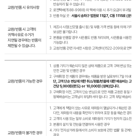
반송처리 될 수 있습니다.
교환/반품 시 유의사항
2.
로젠택배(1588-9988) 외 택배 이용 시 추가 요금이 부과될 수
3.
반품 하실 곳 :
서울시 송파구 법원로 11길7, C동 1115호 (문
1.
제조사 사정(신모델 출시 등) 및 부품 가격 변동 등에 의해 가격이 
교환/반품 시 고객의
보상은 불가합니다.
귀책사유로 수거가
2.
본품을 반품할 경우 사은품도 반품 처리되며, 사은품을 사용한 경우
지연될 경우에는 반품이
가능합니다.
제한될 수 있습니다.
3.
교환/반품 관련 자세한 사항은 고객센터(1522-2099)로 연락바
1.
상품 가치가 훼손되지 않은 상태 제품으로 고객 구매 변심 또는 고
인한 교환 및 반품인 경우
2.
구매확정 전 제품의 경우에는 제품을 받은 날로부터 7일 이내에는
교환/반품이 가능한 경우
단, 고객 단순 변심에 의한 취소/환불/반품에 대한 배송비는 고객
건당 5,000원(편도) or 10,000원 (왕복)입니다.
3.
구매확정 이전, 고객의 단순 변심으로 인한 제품 교환은 동일 제
왕복배송비는 고객님이 부담하셔야 합니다. 고객 부담 배송비는 왕복
1.
고객에게 책임이 있는 사유로 재화등이 멸실되거나 훼손된 경우.
다만, 재화등의 내용을 확인하기 위하여 포장 등을 훼손한 경우는
2.
고객의 사용 또는 일부 소비로 재화등의 가치가 현저히 감소한 경
3.
본품의 설치 및 전원을 연결하여 사용한 경우
4.
기타 '전자상거래 등에서의 소비자 보호에 관한 법률' 등 관계법
교환/반품이 불가한 경우
경우