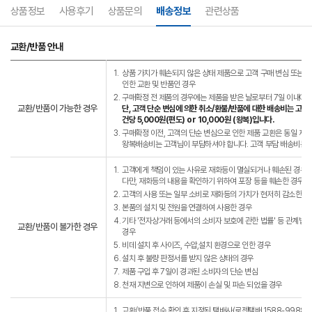
상품정보
사용후기
상품문의
배송정보
관련상품
교환/반품 안내
1.
상품 가치가 훼손되지 않은 상태 제품으로 고객 구매 변심 또는 고
인한 교환 및 반품인 경우
2.
구매확정 전 제품의 경우에는 제품을 받은 날로부터 7일 이내에는
교환/반품이 가능한 경우
단, 고객 단순 변심에 의한 취소/환불/반품에 대한 배송비는 고객
건당 5,000원(편도) or 10,000원 (왕복)입니다.
3.
구매확정 이전, 고객의 단순 변심으로 인한 제품 교환은 동일 제
왕복배송비는 고객님이 부담하셔야 합니다. 고객 부담 배송비는 왕복
1.
고객에게 책임이 있는 사유로 재화등이 멸실되거나 훼손된 경우.
다만, 재화등의 내용을 확인하기 위하여 포장 등을 훼손한 경우는
2.
고객의 사용 또는 일부 소비로 재화등의 가치가 현저히 감소한 경
3.
본품의 설치 및 전원을 연결하여 사용한 경우
4.
기타 '전자상거래 등에서의 소비자 보호에 관한 법률' 등 관계법
교환/반품이 불가한 경우
경우
5.
비데 설치 후 사이즈, 수압,설치 환경으로 인한 경우
6.
설치 후 불량 판정서를 받지 않은 상태의 경우
7.
제품 구입 후 7일이 경과된 소비자의 단순 변심
8.
천재 지변으로 인하여 제품이 손실 및 파손 되었을 경우
1.
교환/반품 접수 확인 후 지정된 택배사(로젠택배 1588-9988)