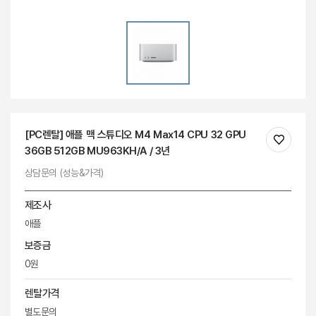
[PC렌탈] 애플 맥 스튜디오 M4 Max14 CPU 32 GPU
36GB 512GB MU963KH/A / 3년
상담문의 (성능&가격)
제조사
애플
보증금
0원
렌탈가격
별도문의