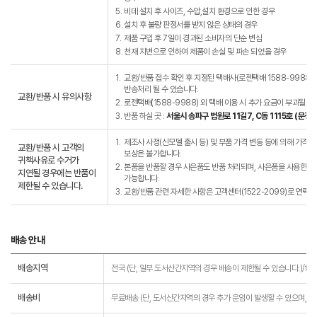
5.
비데 설치 후 사이즈, 수압,설치 환경으로 인한 경우
6.
설치 후 불량 판정서를 받지 않은 상태의 경우
7.
제품 구입 후 7일이 경과된 소비자의 단순 변심
8.
천재 지변으로 인하여 제품이 손실 및 파손 되었을 경우
1.
교환/반품 접수 확인 후 지정된 택배사(로젠택배 1588-9988)
반송처리 될 수 있습니다.
교환/반품 시 유의사항
2.
로젠택배(1588-9988) 외 택배 이용 시 추가 요금이 부과될 수
3.
반품 하실 곳 :
서울시 송파구 법원로 11길7, C동 1115호 (문
1.
제조사 사정(신모델 출시 등) 및 부품 가격 변동 등에 의해 가격이 
교환/반품 시 고객의
보상은 불가합니다.
귀책사유로 수거가
2.
본품을 반품할 경우 사은품도 반품 처리되며, 사은품을 사용한 경우
지연될 경우에는 반품이
가능합니다.
제한될 수 있습니다.
3.
교환/반품 관련 자세한 사항은 고객센터(1522-2099)로 연락바
배송 안내
배송지역
전국 (단, 일부 도서산간지역의 경우 배송이 제한될 수 있습니다.)/td>
배송비
무료배송 (단, 도서산간지역의 경우 추가 운임이 발생할 수 있으며, 운