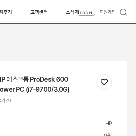
치후기
고객센터
소식지
회원가입
LOG IN
치후기
견적문의
자료실
드라이버 다운로드
HP 데스크톱 ProDesk 600
ower PC (i7-9700/3.0G)
&가격)
HP
0원