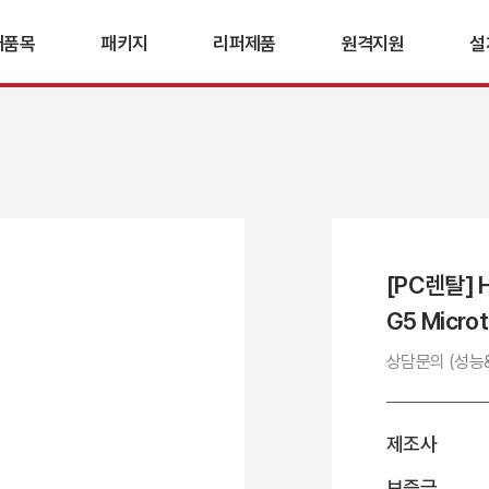
매품목
패키지
리퍼제품
원격지원
설
/노트북
복합기+공청기
PC/노트북
설
합기
복합기+세단기
복합기
복합기
청정기
+나스네트워크
트보드
[PC렌탈] 
단기
G5 Microt
상담문의 (성능
제조사
보증금