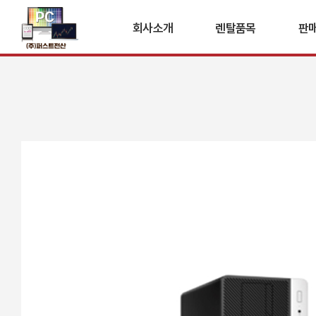
회사소개
렌탈품목
판
애플(Mac)
PC
PC/노트북
복
복합기
공기
공기청정기
스마
스마트보드
세
세단기
솔루션