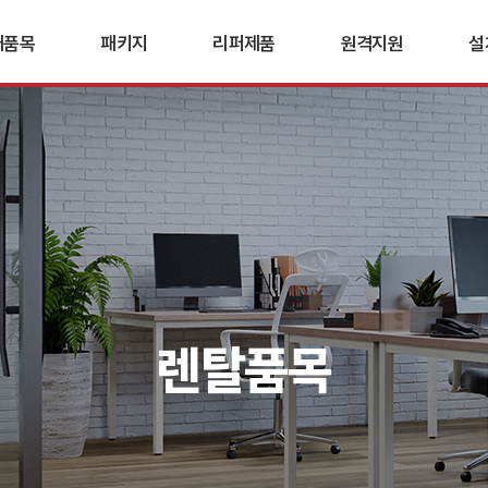
매품목
패키지
리퍼제품
원격지원
설
/노트북
복합기+공청기
PC/노트북
설
합기
복합기+세단기
복합기
복합기
청정기
+나스네트워크
트보드
단기
렌탈품목