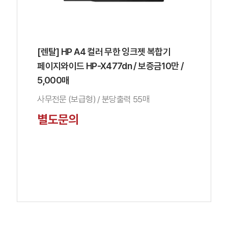
[렌탈] HP A4 컬러 무한 잉크젯 복합기
페이지와이드 HP-X477dn / 보증금10만 /
5,000매
사무전문 (보급형) / 분당출력 55매
별도문의