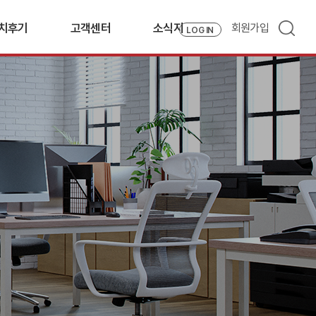
치후기
고객센터
소식지
회원가입
LOG IN
치후기
견적문의
자료실
드라이버 다운로드