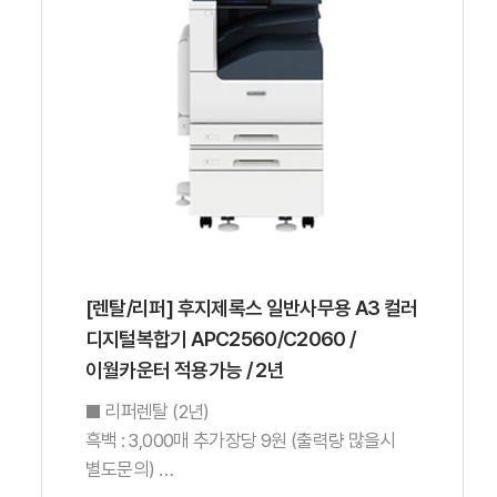
[렌탈/리퍼] 후지제록스 일반사무용 A3 컬러
디지털복합기 APC2560/C2060 /
이월카운터 적용가능 / 2년
■ 리퍼렌탈 (2년)
흑백 : 3,000매 추가장당 9원 (출력량 많을시
별도문의)