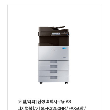
[렌탈/리퍼] 삼성 흑백사무용 A3
디지털복합기 SL-K3250NR / FAX포함 /