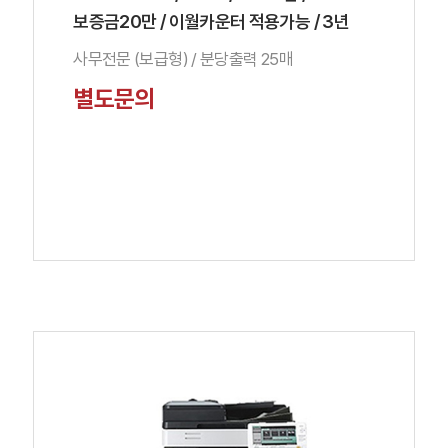
보증금20만 / 이월카운터 적용가능 / 3년
사무전문 (보급형) / 분당출력 25매
별도문의