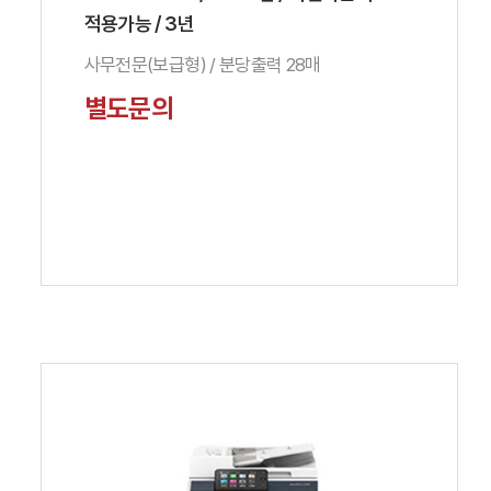
적용가능 / 3년
사무전문(보급형) / 분당출력 28매
별도문의