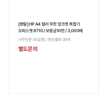
[렌탈] HP A4 컬러 무한 잉크젯 복합기
오피스젯 8710 / 보증금10만 / 3,000매
사무전문 (보급형) / 분당출력 35매
별도문의