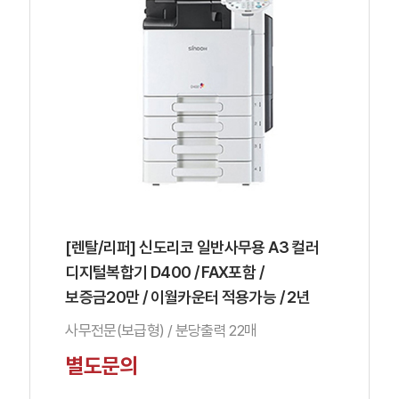
[렌탈/리퍼] 신도리코 일반사무용 A3 컬러
디지털복합기 D400 / FAX포함 /
보증금20만 / 이월카운터 적용가능 / 2년
사무전문(보급형) / 분당출력 22매
별도문의