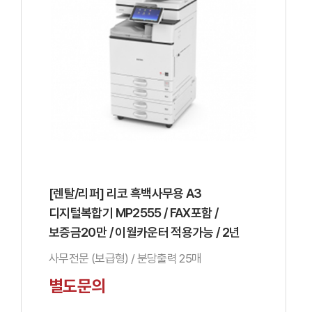
[렌탈/리퍼] 리코 흑백사무용 A3
디지털복합기 MP2555 / FAX포함 /
보증금20만 / 이월카운터 적용가능 / 2년
사무전문 (보급형) / 분당출력 25매
별도문의