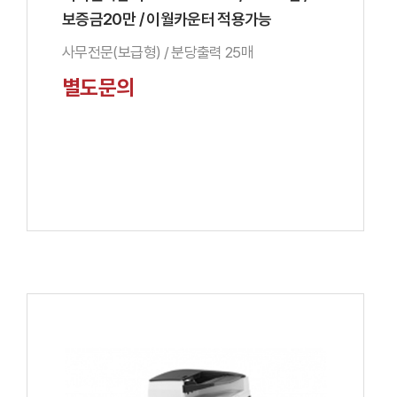
보증금20만 / 이월카운터 적용가능
사무전문(보급형) / 분당출력 25매
별도문의