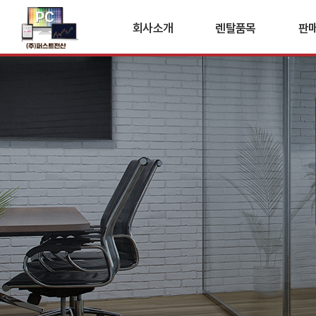
회사소개
렌탈품목
판
애플(Mac)
PC
PC/노트북
복
복합기
공기
공기청정기
스마
스마트보드
세
세단기
솔루션