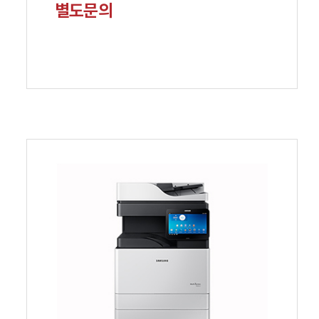
컬러 : 300매 추가장당 90원 (출력량 많을시
별도문의
별도문의)