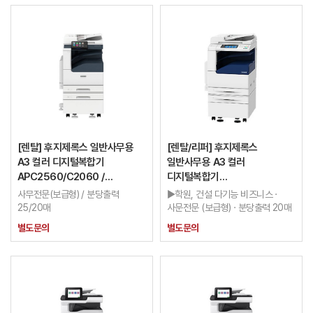
[렌탈] 후지제록스 일반사무용
[렌탈/리퍼] 후지제록스
A3 컬러 디지털복합기
일반사무용 A3 컬러
APC2560/C2060 /
디지털복합기
이월카운터 적용가능 / 3년
DCC2260/2263/2265 /
사무전문(보급형) / 분당출력
▶학원, 건설 다기능 비즈니스 ·
FAX포함 / 보증금20만 /
25/20매
사문전문 (보급형) · 분당출력 20매
이월카운터 적용가능 / 2년
별도문의
별도문의