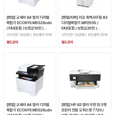
[렌탈] 교세라 A4 컬러 디지털
[렌탈/리퍼] 리코 흑백사무용 A3
복합기 ECOSYS M5526cdn
디지털복합기 MP2555 /
/ FAX포함 / 보증금10만 /
FAX포함 / 보증금20만 /
이월카운터 적용가능 / 3년
이월카운터 적용가능 / 2년
사무전문 (보급형) / 분당출력 21매
사무전문 (보급형) / 분당출력 25매
별도문의
별도문의
[렌탈] 교세라 A4 컬러 디지털
[렌탈] HP A3 컬러 무한 잉크젯
복합기 ECOSYS M5526cdn
프린터 전용 오피스젯 7720 /