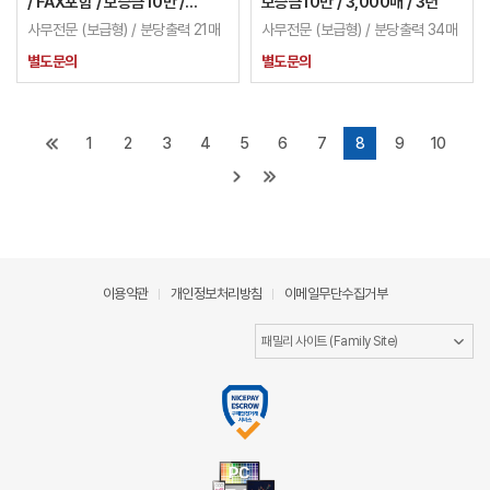
/ FAX포함 / 보증금10만 /
보증금10만 / 3,000매 / 3년
이월카운터 적용가능 / 3년
사무전문 (보급형) / 분당출력 21매
사무전문 (보급형) / 분당출력 34매
별도문의
별도문의
1
2
3
4
5
6
7
8
9
10
이용약관
개인정보처리방침
이메일무단수집거부