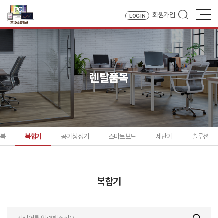
회원가입
LOG IN
렌탈품목
트북
복합기
공기청정기
스마트보드
세단기
솔루션
복합기